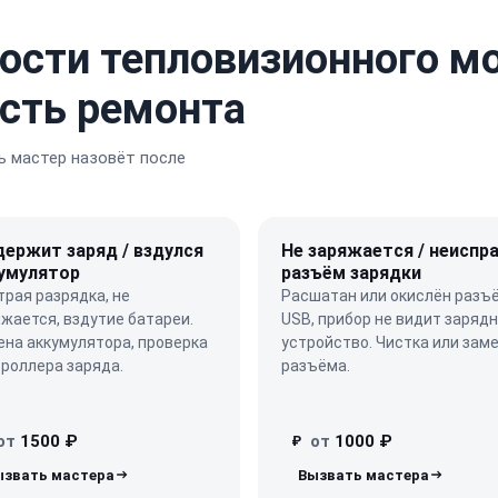
ости тепловизионного м
ость ремонта
 мастер назовёт после
держит заряд / вздулся
Не заряжается / неиспр
умулятор
разъём зарядки
рая разрядка, не
Расшатан или окислён разъ
жается, вздутие батареи.
USB, прибор не видит заряд
на аккумулятора, проверка
устройство. Чистка или зам
роллера заряда.
разъёма.
от
1500 ₽
от
1000 ₽
₽