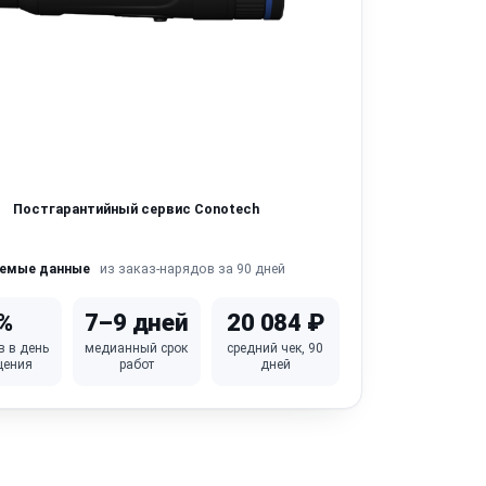
Постгарантийный сервис Conotech
из заказ-нарядов за 90 дней
яемые данные
%
7–9 дней
20 084 ₽
в в день
медианный срок
средний чек, 90
щения
работ
дней