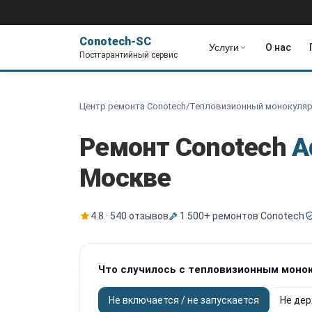
Conotech-SC
Услуги
О нас
Постгарантийный сервис
Центр ремонта Conotech
/
Тепловизионный монокуля
Ремонт Conotech
A
Москве
4.8 · 540 отзывов
1 500+ ремонтов Conotech
Что случилось с тепловизионным моно
Не включается / не запускается
Не дер