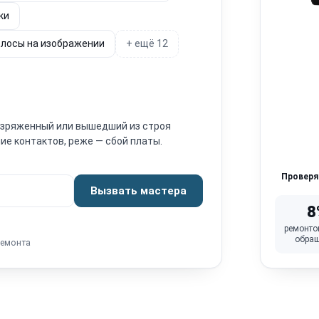
ки
лосы на изображении
+ ещё 12
Разряженный или вышедший из строя
ие контактов, реже — сбой платы.
Провер
Вызвать мастера
8
ремонто
обра
ремонта