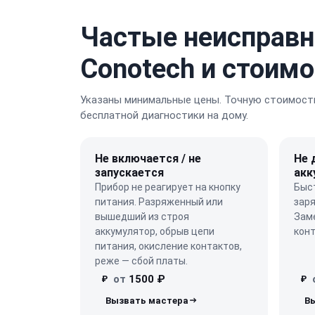
Частые неисправн
Conotech и стоим
Указаны минимальные цены. Точную стоимость
бесплатной диагностики на дому.
Не включается / не
Не 
запускается
акк
Прибор не реагирует на кнопку
Быст
питания. Разряженный или
заря
вышедший из строя
Заме
аккумулятор, обрыв цепи
конт
питания, окисление контактов,
реже — сбой платы.
от
1500 ₽
₽
₽