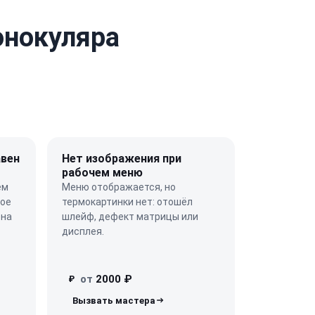
онокуляра
авен
Нет изображения при
рабочем меню
ём
Меню отображается, но
ное
термокартинки нет: отошёл
ена
шлейф, дефект матрицы или
дисплея.
от
2000 ₽
₽