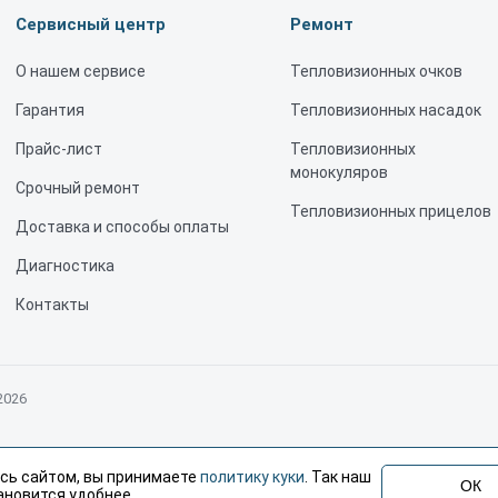
Сервисный центр
Ремонт
О нашем сервисе
Тепловизионных очков
Гарантия
Тепловизионных насадок
Прайс-лист
Тепловизионных
монокуляров
Срочный ремонт
Тепловизионных прицелов
Доставка и способы оплаты
Диагностика
Контакты
2026
не является публичной офертой, определяемой положениями статьи 437 Граж
сь сайтом, вы принимаете
политику куки
. Так наш
 Conotech, но не являемся их официальным представителем. Предоставляем 
ОК
ановится удобнее