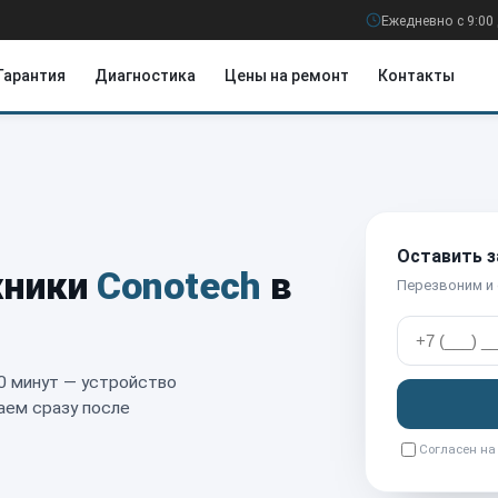
Ежедневно с 9:00 
Гарантия
Диагностика
Цены на ремонт
Контакты
Оставить з
хники
Conotech
в
Перезвоним и
0 минут — устройство
аем сразу после
Согласен н