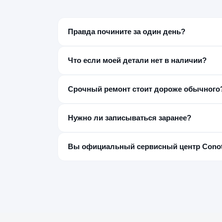
Правда почините за один день?
Большинство типовых неисправностей — да, за
бесплатной диагностики, до начала работ.
Что если моей детали нет в наличии?
Закажем её отдельно — обычно это занимает от
выдаче.
Срочный ремонт стоит дороже обычного
Нет отдельной наценки за срочность — стоимос
Нужно ли записываться заранее?
Нет, но звонок заранее с моделью устройства 
сэкономить время.
Вы официальный сервисный центр Cono
Нет, мы независимый постгарантийный сервис
обращаться в авторизованный СЦ Conotech.