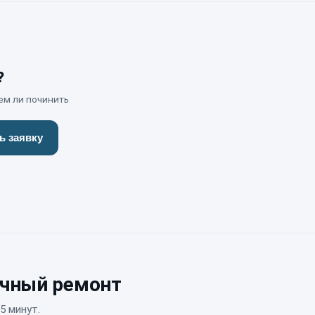
?
ем ли починить
ь заявку
очный ремонт
5 минут.