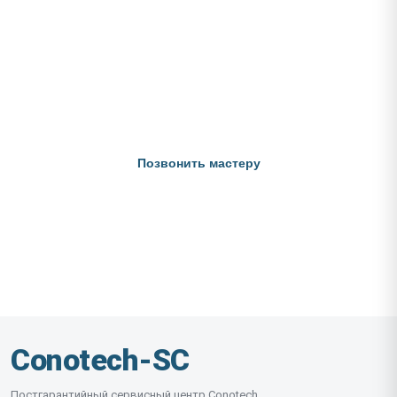
Не нашли ответ на свой вопрос?
Позвоните нам — мастер бесплатно проконсультирует и
подскажет примерную стоимость ремонта за 60 секунд.
+7 (495) 128-27-43
Позвонить мастеру
Ежедневно с 9:00 до 21:00
Conotech-SC
Постгарантийный сервисный центр Conotech