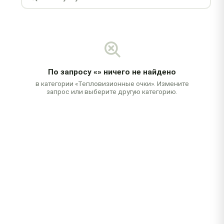
По запросу
«»
ничего не найдено
в категории «Тепловизионные очки». Измените
запрос или выберите другую категорию.
Бесплатная диагностика
При заказе ремонта
Выезд за 2 часа
В любой район города